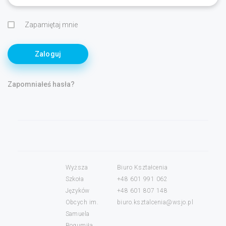
Zapamiętaj mnie
Zaloguj
Zapomniałeś hasła?
Wyższa
Biuro Kształcenia
Szkoła
+48 601 991 062
Języków
+48 601 807 148
Obcych im.
biuro.ksztalcenia@wsjo.pl
Samuela
Bogumiła