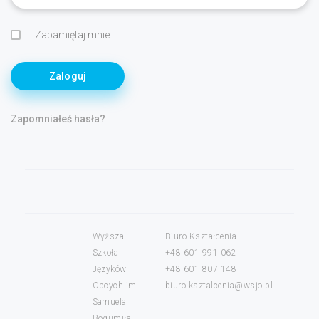
Zapamiętaj mnie
Zaloguj
Zapomniałeś hasła?
Wyższa
Biuro Kształcenia
Szkoła
+48 601 991 062
Języków
+48 601 807 148
Obcych im.
biuro.ksztalcenia@wsjo.pl
Samuela
Bogumiła